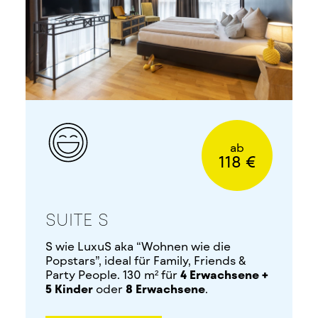
ab
118 €
SUITE S
S wie LuxuS aka “Wohnen wie die
Popstars”, ideal für Family, Friends &
Party People. 130 m² für
4 Erwachsene +
5 Kinder
oder
8 Erwachsene
.