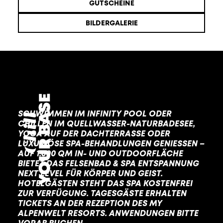
GUTSCHEINE
BILDERGALERIE
Sommer
FRISCHE
SCHWIMMEN IM INFINITY POOL ODER
CHILLEN IM QUELLWASSER-NATURBADESEE,
YOGA AUF DER DACHTERRASSE ODER
LUXURIÖSE SPA-BEHANDLUNGEN GENIESSEN – A
UF 1.600 QM IN- UND OUTDOORFLÄCHE B
IETET DAS FELSENBAD & SPA ENTSPANNUNG N
EXT LEVEL FÜR KÖRPER UND GEIST. H
OTELGÄSTEN STEHT DAS SPA KOSTENFREI Z
UR VERFÜGUNG. TAGESGÄSTE ERHALTEN T
ICKETS AN DER REZEPTION DES MY A
LPENWELT RESORTS. ANWENDUNGEN BITTE V
ORAB BUCHEN.