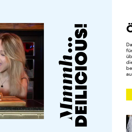
Da
fü
üb
di
be
au