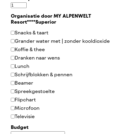
Organisatie door MY ALPENWELT
Resort****Superior
Snacks & taart
Grander water met | zonder kooldioxide
Koffie & thee
Dranken naar wens
Lunch
Schrijfblokken & pennen
Beamer
Spreekgestoelte
Flipchart
Microfoon
Televisie
Budget