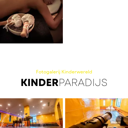
Fotogalerij Kinderwereld
KINDER
PARADIJS