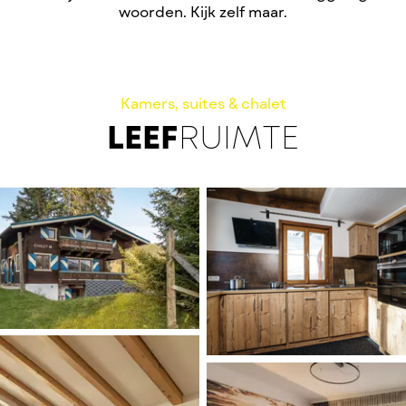
woorden. Kijk zelf maar.
Kamers, suites & chalet
LEEF
RUIMTE