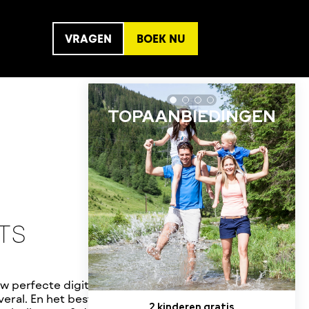
VRAGEN
BOEK NU
TS
w perfecte digitale
eral. En het beste: je