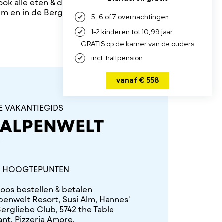
ook alle eten & drinken
lm en in de Bergliebe
E VAKANTIEGIDS
 ALPENWELT
P
 & HOOGTEPUNTEN
oos bestellen & betalen
penwelt Resort, Susi Alm, Hannes'
ergliebe Club, 5742 the Table
nt, Pizzeria Amore,