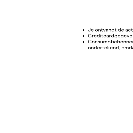
Je ontvangt de act
Creditcardgegeven
Consumptiebonnen 
ondertekend, omda