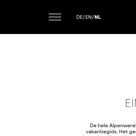
DE
/
EN
/
NL
E
De hele Alpenwerel
vakantiegids. Het gee