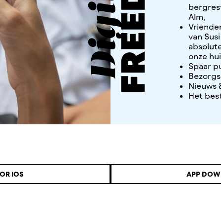
bergres
Alm,
Vriende
van Susi
absolute
onze hu
Spaar p
Bezorgs
Nieuws 
Het bes
OR IOS
APP DOW