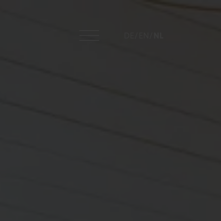
DE
/
EN
/
NL