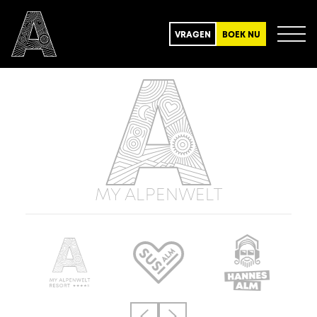
VRAGEN
BOEK NU
MY ALPENWELT