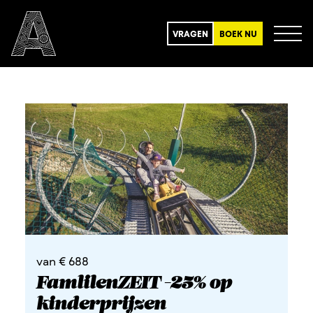
VRAGEN
BOEK NU
van € 688
FamlilenZEIT -25% op
kinderprijzen