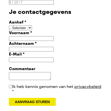
Je contactgegevens
Aanhef
*
Voornaam
*
Achternaam
*
E-Mail
*
Commentaar
Ik heb kennis genomen van het
privacybeleid
*
AANVRAAG STUREN